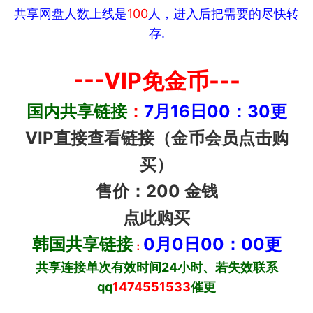
共享网盘人数上线是
100
人，进入后把需要的尽快转
存.
---VIP免金币---
国内共享链接
：
7月16日00：30更
VIP直接查看链接（金币会员点击购
买）
售价：200 金钱
点此购买
韩国共享链接
0月0日00：0
0更
：
共享连接单次有效时间24小时、若失效联系
qq
1474551533
催更