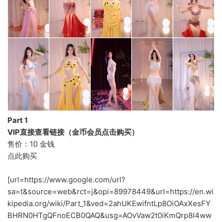
Part 1
VIP直接查看链接（金币会员点击购买）
售价：10 金钱
点此购买
[url=https://www.google.com/url?
sa=t&source=web&rct=j&opi=89978449&url=https://en.wi
kipedia.org/wiki/Part_1&ved=2ahUKEwifntLp8OiOAxXesFY
BHRN0HTgQFnoECB0QAQ&usg=AOvVaw2t0iKmQrp8I4ww