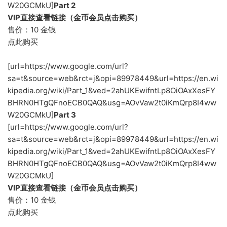
W20GCMkU]
Part 2
VIP直接查看链接（金币会员点击购买）
售价：10 金钱
点此购买
[url=https://www.google.com/url?
sa=t&source=web&rct=j&opi=89978449&url=https://en.wi
kipedia.org/wiki/Part_1&ved=2ahUKEwifntLp8OiOAxXesFY
BHRN0HTgQFnoECB0QAQ&usg=AOvVaw2t0iKmQrp8I4ww
W20GCMkU]
Part 3
[url=https://www.google.com/url?
sa=t&source=web&rct=j&opi=89978449&url=https://en.wi
kipedia.org/wiki/Part_1&ved=2ahUKEwifntLp8OiOAxXesFY
BHRN0HTgQFnoECB0QAQ&usg=AOvVaw2t0iKmQrp8I4ww
W20GCMkU]
VIP直接查看链接（金币会员点击购买）
售价：10 金钱
点此购买