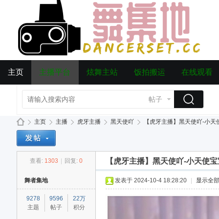
主页
主播平台
炫舞主站
饭拍搬运
在线观看
帖子
主页
主播
虎牙主播
黑天使吖
【虎牙主播】黑天使吖-小天使宝宝 2
【虎牙主播】黑天使吖-小天使宝宝 24年
查看:
1303
|
回复:
0
da
»
›
›
›
›
舞者集地
发表于 2024-10-4 18:28:20
|
显示全
9278
9596
22万
主题
帖子
积分