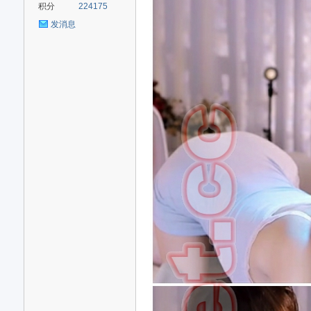
积分
224175
发消息
nc
er