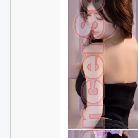
se
t.c
c