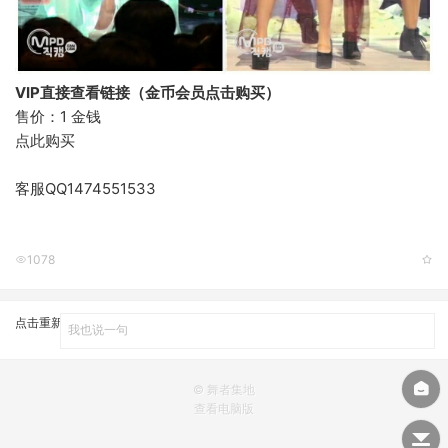
VIP直接查看链接（金币会员点击购买）
售价：1 金钱
点此购买
客服QQ1474551533
1078
点击重新加载
© 舞者集地
查看电脑版