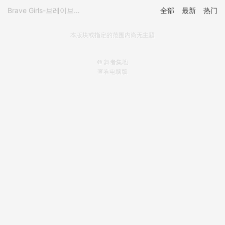
Brave Girls-브레이브걸스
全部
最新
热门
本版块或指定的范围内尚无主题
© 舞者集地
查看电脑版